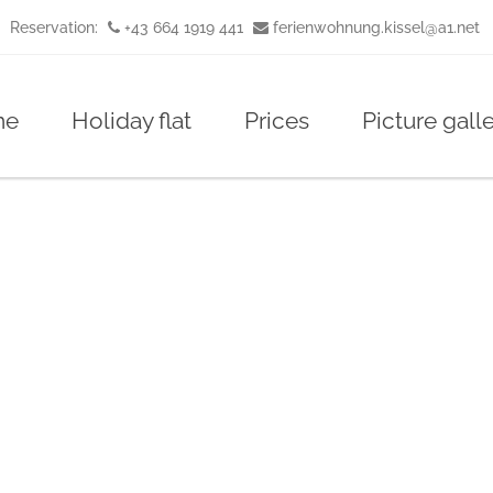
Reservation:
+43 664 1919 441
ferienwohnung.kissel@a1.net
me
Holiday flat
Prices
Picture gall