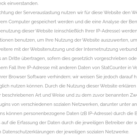
ck einverstanden.
tung der Serverauslastung nutzen wir für diese Website den We
 Ihrem Computer gespeichert werden und die eine Analyse der Ben
enutzung dieser Website (einschließlich Ihrer IP-Adresse) werde
ationen benutzen, um Ihre Nutzung der Website auszuwerten, um R
tere mit der Websitenutzung und der Internetnutzung verbunde
an Dritte übertragen, sofern dies gesetzlich vorgeschrieben oder
nem Fall Ihre IP-Adresse mit anderen Daten von StatCounter in Ve
rer Browser Software verhindern; wir weisen Sie jedoch darauf hi
lich nutzen können. Durch die Nutzung dieser Website erklären S
or beschriebenen Art und Weise und zu dem zuvor benannten Zw
Plugins von verschiedenen sozialen Netzwerken, darunter unter 
ons können personenbezogene Daten (zB IP-Adresse) durch die Be
s auf die Erfassung der Daten durch die jeweiligen Betreiber de
 Datenschutzerklärungen der jeweiligen sozialen Netzwerke.