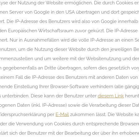
yse der Nutzung der Website ermöglichen. Die durch Cookies er
inen Server von Google in den USA übertragen und dort gespeich
ert. Die IP-Adresse des Benutzers wird also von Google innerhalb
n Europäischen Wirtschaftsraum zuvor gekürzt. Die IP-Adresse 
hert. Nur in Ausnahmefällen wird die volle IP-Adresse an einen 
benutzen, um die Nutzung dieser Website durch den jeweiligen B
usammenzustellen und um weitere mit der Websitenutzung und de
 gegebenenfalls an Dritte übertragen, sofern dies gesetzlich vor
 keinem Fall die IP-Adresse des Benutzers mit anderen Daten von
chende Einstellung Ihrer Browser-Software verhindern (alle gängi
cs unterbinden. Diese kann der Benutzer unter
diesem Link
herunt
genen Daten (inkl. IP-Adresse) sowie die Verarbeitung dieser D
iderspruchserklärung per
E-Mail
zukommen lässt. Die Website k
oder die Verwendung von Cookies durch entsprechende Browsere
klärt sich der Benutzer mit der Bearbeitung der über ihn erhob