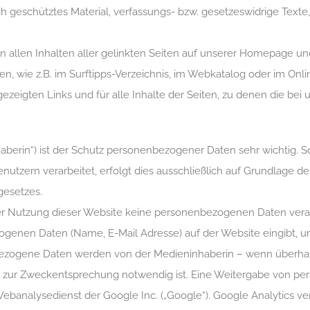
h geschütztes Material, verfassungs- bzw. gesetzeswidrige Texte, 
on allen Inhalten aller gelinkten Seiten auf unserer Homepage un
en, wie z.B. im Surftipps-Verzeichnis, im Webkatalog oder im Onlin
eigten Links und für alle Inhalte der Seiten, zu denen die bei 
rin“) ist der Schutz personenbezogener Daten sehr wichtig. S
tzern verarbeitet, erfolgt dies ausschließlich auf Grundlage d
gesetzes.
 Nutzung dieser Website keine personenbezogenen Daten verarb
zogenen Daten (Name, E-Mail Adresse) auf der Website eingibt,
bezogene Daten werden von der Medieninhaberin – wenn überhau
es zur Zweckentsprechung notwendig ist. Eine Weitergabe von per
ebanalysedienst der Google Inc. („Google“). Google Analytics ver